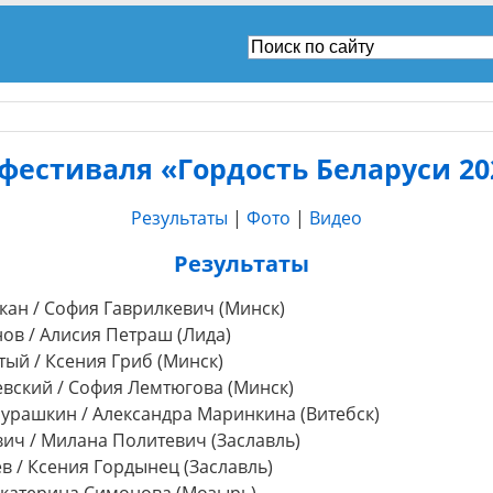
е фестиваля «Гордость Беларуси 2
Результаты
|
Фото
|
Видео
Результаты
кан / София Гаврилкевич (Минск)
нов / Алисия Петраш (Лида)
тый / Ксения Гриб (Минск)
аевский / София Лемтюгова (Минск)
Мурашкин / Александра Маринкина (Витебск)
вич / Милана Политевич (Заславль)
в / Ксения Гордынец (Заславль)