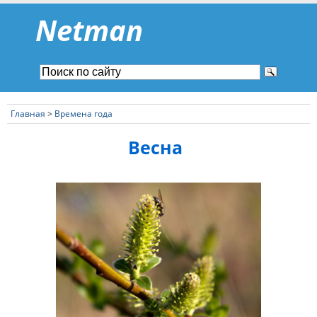
Netman
Главная
>
Времена года
Весна