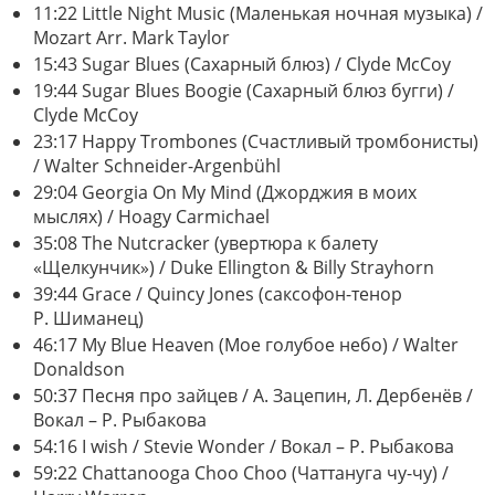
11:22 Little Night Music (Маленькая ночная музыка) /
Mozart Arr. Mark Taylor
15:43 Sugar Blues (Сахарный блюз) / Clyde McCoy
19:44 Sugar Blues Boogie (Сахарный блюз бугги) /
Clyde McCoy
23:17 Happy Trombones (Счастливый тромбонисты)
/ Walter Schneider-Argenbühl
29:04 Georgia On My Mind (Джорджия в моих
мыслях) / Hoagy Carmichael
35:08 The Nutcracker (увертюра к балету
«Щелкунчик») / Duke Ellington & Billy Strayhorn
39:44 Grace / Quincy Jones (саксофон-тенор
Р. Шиманец)
46:17 My Blue Heaven (Мое голубое небо) / Walter
Donaldson
50:37 Песня про зайцев / А. Зацепин, Л. Дербенёв /
Вокал – Р. Рыбакова
54:16 I wish / Stevie Wonder / Вокал – Р. Рыбакова
59:22 Chattanooga Choo Choo (Чаттануга чу-чу) /