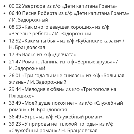
00:02 Увертюра из к/ф «Дети капитана Гранта»
06:40 Песня Роберта из к/ф «Дети капитана Гранта»
/ И. Задорожный
08:53 «Как много девушек хороших» из к/ф
«Весёлые ребята» / И. Задорожный
12:52 «Каким ты был» из к/ф «Кубанские казаки» /
Н. Брацловская
17:35 Вальс из к/ф «Девчата»
21:47 Романс Лапина из к/ф «Верные друзья» /
И. Задорожный
26:01 «Три года ты мне снилась» из к/ф «Большая
жизнь» / И. Задорожный
29:44 «Мелодия любви» из к/ф «Три тополя на
Плющихе»
33:49 «Моей душе покоя нет» из к/ф «Служебный
роман» / Н. Брацловская
36:49 «Утро» из к/ф «Служебный роман»
39:23 «У природы нет плохой погоды» из к/ф
«Служебный роман» / Н. Брацловская