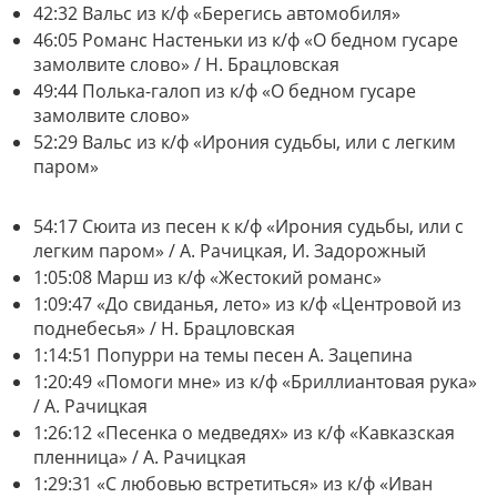
42:32 Вальс из к/ф «Берегись автомобиля»
46:05 Романс Настеньки из к/ф «О бедном гусаре
замолвите слово» / Н. Брацловская
49:44 Полька-галоп из к/ф «О бедном гусаре
замолвите слово»
52:29 Вальс из к/ф «Ирония судьбы, или с легким
паром»
54:17 Сюита из песен к к/ф «Ирония судьбы, или с
легким паром» / А. Рачицкая, И. Задорожный
1:05:08 Марш из к/ф «Жестокий романс»
1:09:47 «До свиданья, лето» из к/ф «Центровой из
поднебесья» / Н. Брацловская
1:14:51 Попурри на темы песен А. Зацепина
1:20:49 «Помоги мне» из к/ф «Бриллиантовая рука»
/ А. Рачицкая
1:26:12 «Песенка о медведях» из к/ф «Кавказская
пленница» / А. Рачицкая
1:29:31 «С любовью встретиться» из к/ф «Иван