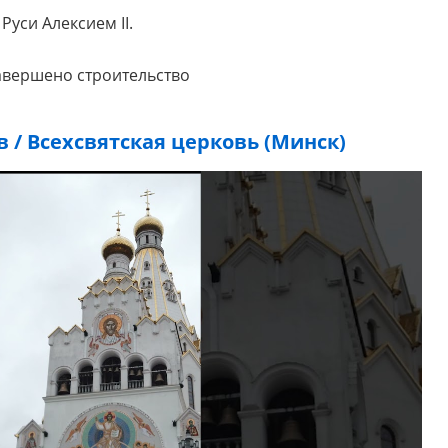
уси Алексием II.
Завершено строительство
 / Всехсвятская церковь (Минск)