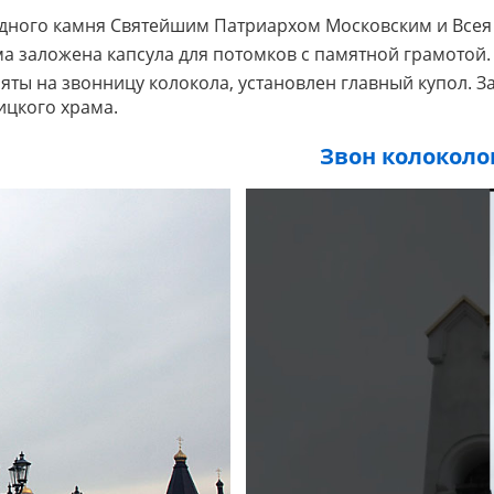
ного камня Святейшим Патриархом Московским и Всея Р
а заложена капсула для потомков с памятной грамотой.
ты на звонницу колокола, установлен главный купол. 
ицкого храма.
Звон колоколов