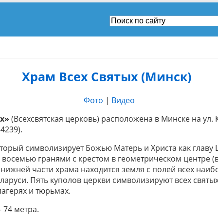
Храм Всех Святых (Минск)
Фото
|
Видео
ых»
(Всехсвятская церковь) расположена в Минске на ул. 
4239).
торый символизирует Божью Матерь и Христа как главу 
я восемью гранями с крестом в геометрическом центре (
 В нижней части храма находится земля с полей всех наи
ларуси. Пять куполов церкви символизируют всех святых
лагерях и тюрьмах.
 74 метра.