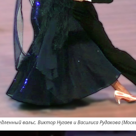
дленный вальс. Виктор Нугаев и Василиса Рудакова (Моск