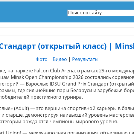
 Стандарт (открытый класс) | Min
Фото
|
Видео
|
Результаты
ке, на паркете Falcon Club Arena, в рамках 29-го междун
цам Minsk Open Championship 2026 состоялись соревнов
егорий — Взрослые IDSU Grand Prix Стандарт (открытый 
раммы, где сильнейшие пары Беларуси и зарубежья бор
победителей престижного турнира.
слые» (Adult) — это вершина спортивной карьеры в бальн
т и старше, демонстрируя наивысший уровень мастерств
 категории рождаются чемпионы мирового уровня.
 Sport Union) — международная организация, объединяю