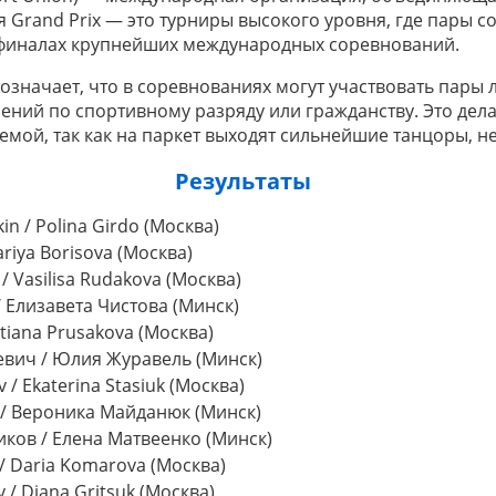
я Grand Prix — это турниры высокого уровня, где пары 
в финалах крупнейших международных соревнований.
 означает, что в соревнованиях могут участвовать пары
чений по спортивному разряду или гражданству. Это дел
мой, так как на паркет выходят сильнейшие танцоры, нез
Результаты
in / Polina Girdo (Москва)
ariya Borisova (Москва)
 / Vasilisa Rudakova (Москва)
/ Елизавета Чистова (Минск)
Tatiana Prusakova (Москва)
евич / Юлия Журавель (Минск)
 / Ekaterina Stasiuk (Москва)
в / Вероника Майданюк (Минск)
иков / Елена Матвеенко (Минск)
 / Daria Komarova (Москва)
v / Diana Gritsuk (Москва)