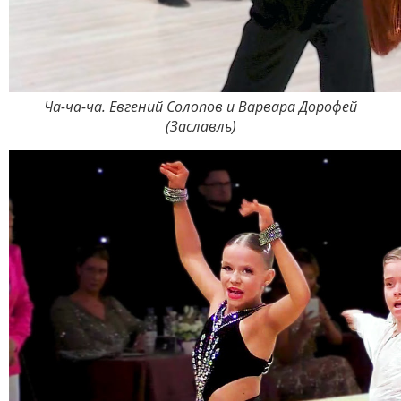
Ча-ча-ча. Евгений Солопов и Варвара Дорофей
(Заславль)