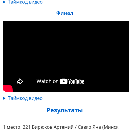
Таймкод видео
Финал
Таймкод видео
Результаты
1 место. 221 Бирюков Артемий / Савко Яна (Минск,