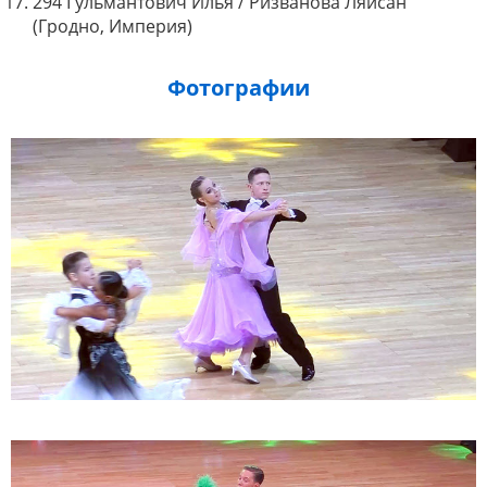
294 Гульмантович Илья / Ризванова Ляйсан
(Гродно, Империя)
Фотографии