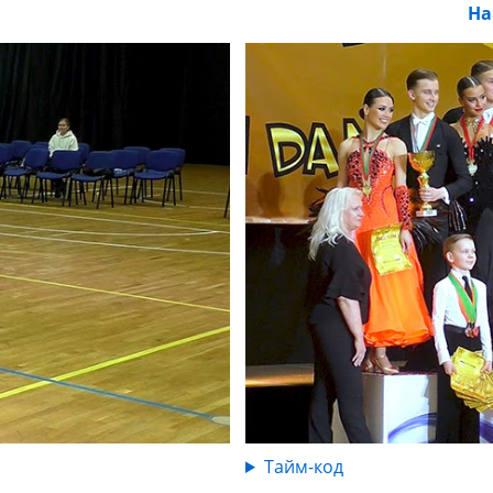
На
Тайм-код