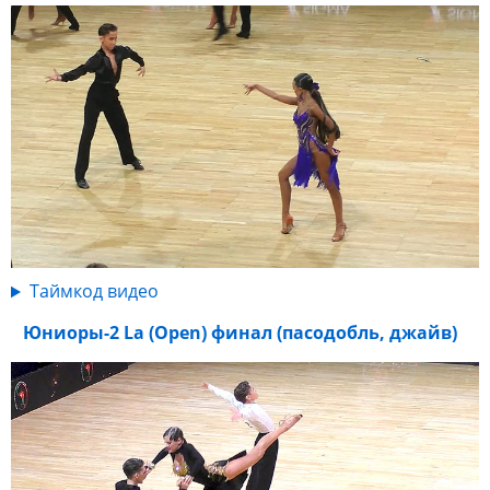
Таймкод видео
Юниоры-2 La (Open) финал (пасодобль, джайв)