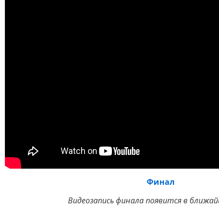
Финал
Видеозапись финала появится в ближай