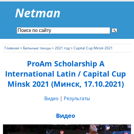
Netman
Главная
>
Бальные танцы
>
2021 год
>
Capital Cup Minsk 2021
ProAm Scholarship A
International Latin / Capital Cup
Minsk 2021 (Минск, 17.10.2021)
Видео
|
Результаты
Видео