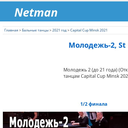
Netman
Главная
>
Бальные танцы
>
2021 год
>
Capital Cup Minsk 2021
Молодежь-2, St (
Молодежь 2 (до 21 года) (О
танцам Capital Cup Minsk 202
1/2 финала