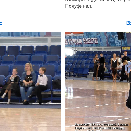
Полуфинал.
с
В