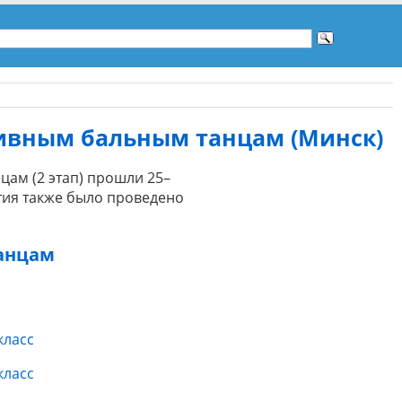
тивным бальным танцам (Минск)
ам (2 этап) прошли 25–
тия также было проведено
танцам
 класс
 класс