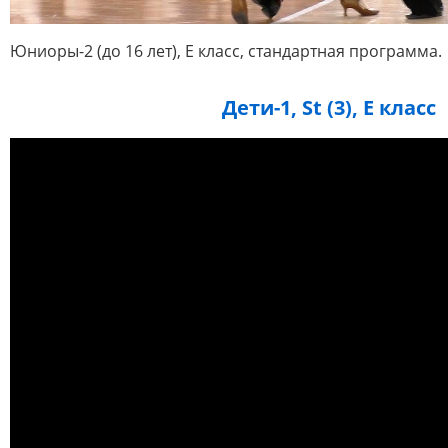
Юниоры-2 (до 16 лет), E класс, стандартная программа.
Дети-1, St (3), E класс