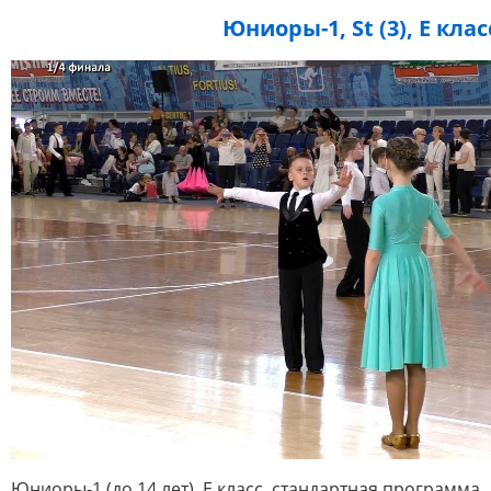
Юниоры-1, St (3), E клас
Юниоры-1 (до 14 лет), E класс, стандартная программа..