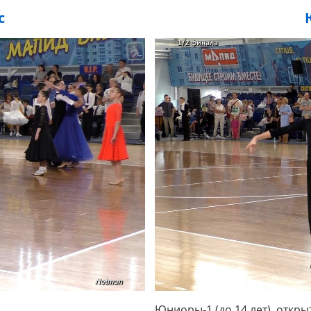
с
Юниоры-1 (до 14 лет), откр