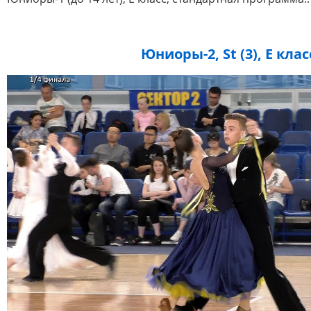
Юниоры-2, St (3), E клас