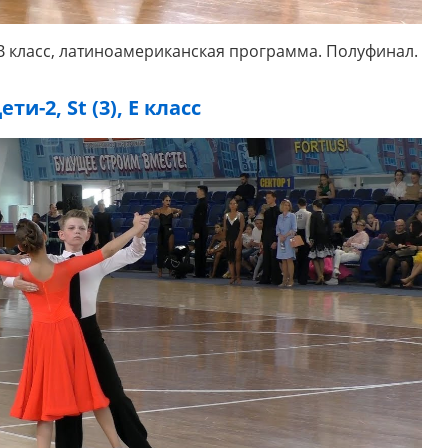
, B класс, латиноамериканская программа. Полуфинал.
ети-2, St (3), E класс